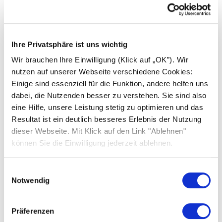
News
About us
Ihre Privatsphäre ist uns wichtig
FAQs
Wir brauchen Ihre Einwilligung (Klick auf „OK”). Wir
Inspiration stories
nutzen auf unserer Webseite verschiedene Cookies:
Einige sind essenziell für die Funktion, andere helfen uns
Careers
dabei, die Nutzenden besser zu verstehen. Sie sind also
Contact us
eine Hilfe, unsere Leistung stetig zu optimieren und das
Resultat ist ein deutlich besseres Erlebnis der Nutzung
Media centre
dieser Webseite. Mit Klick auf den Link "Ablehnen"
können Sie die Einwilligung jederzeit ablehnen.
Einwilligungsauswahl
Notwendig
Products
Präferenzen