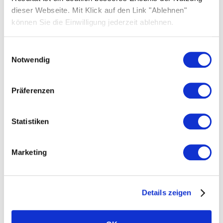
dieser Webseite. Mit Klick auf den Link "Ablehnen"
About us
können Sie die Einwilligung jederzeit ablehnen.
FAQs
Inspiration stories
Einwilligungsauswahl
Notwendig
Careers
Contact us
Präferenzen
Media centre
Statistiken
Marketing
Products
Details zeigen
Solar panels