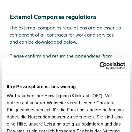
External Companies regulations
The external companies regulations are an essential
component of all contracts for work and services,
and can be downloaded below.
Please confirm and return the appendices (from
page 12) to:
fremdfirmenkoordinator@solarwatt.com
External Companies regulations
(
4.9 MB,
PDF
)
Ihre Privatsphäre ist uns wichtig
Wir brauchen Ihre Einwilligung (Klick auf „OK”). Wir
nutzen auf unserer Webseite verschiedene Cookies:
Einige sind essenziell für die Funktion, andere helfen uns
Solarwatt
dabei, die Nutzenden besser zu verstehen. Sie sind also
eine Hilfe, unsere Leistung stetig zu optimieren und das
News
Resultat ist ein deutlich besseres Erlebnis der Nutzung