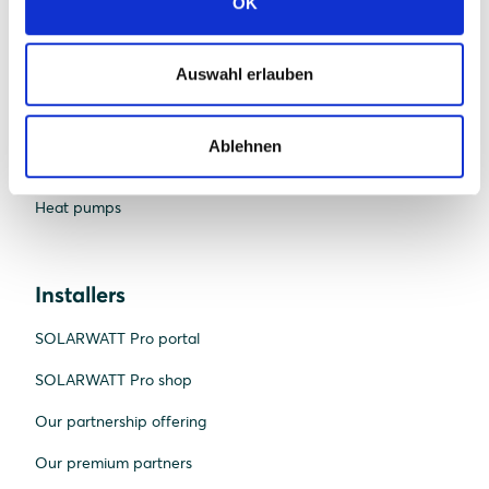
Batteries
OK
Inverters
Auswahl erlauben
System & app
Warranties
Ablehnen
EV chargers
Heat pumps
Installers
SOLARWATT Pro portal
SOLARWATT Pro shop
Our partnership offering
Our premium partners