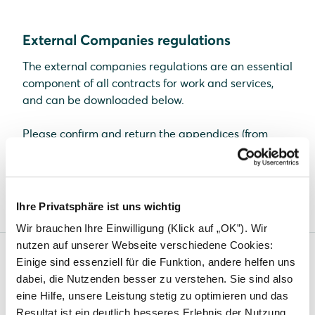
External Companies regulations
The external companies regulations are an essential
component of all contracts for work and services,
and can be downloaded below.
Please confirm and return the appendices (from
page 12) to:
fremdfirmenkoordinator@solarwatt.com
External Companies regulations
(
4.9 MB,
PDF
)
Ihre Privatsphäre ist uns wichtig
Wir brauchen Ihre Einwilligung (Klick auf „OK”). Wir
nutzen auf unserer Webseite verschiedene Cookies:
Einige sind essenziell für die Funktion, andere helfen uns
Solarwatt
dabei, die Nutzenden besser zu verstehen. Sie sind also
eine Hilfe, unsere Leistung stetig zu optimieren und das
News
Resultat ist ein deutlich besseres Erlebnis der Nutzung