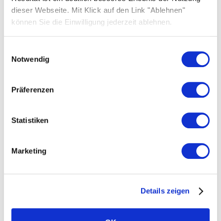
dieser Webseite. Mit Klick auf den Link "Ablehnen"
About us
können Sie die Einwilligung jederzeit ablehnen.
FAQs
Inspiration stories
Einwilligungsauswahl
Notwendig
Careers
Contact us
Präferenzen
Media centre
Statistiken
Marketing
Products
Details zeigen
Solar panels