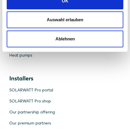
Batteries
OK
Inverters
Auswahl erlauben
System & app
Warranties
Ablehnen
EV chargers
Heat pumps
Installers
SOLARWATT Pro portal
SOLARWATT Pro shop
Our partnership offering
Our premium partners