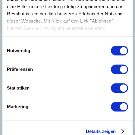
eine Hilfe, unsere Leistung stetig zu optimieren und das
Resultat ist ein deutlich besseres Erlebnis der Nutzung
dieser Webseite. Mit Klick auf den Link "Ablehnen"
können Sie die Einwilligung jederzeit ablehnen.
Einwilligungsauswahl
Notwendig
Technical Support
for Installers
Präferenzen
Whether you have technical questions, questions
about services or feedback about our website, our
Statistiken
customer support team will be happy to help you!
Our technical support team is available Monday to
Marketing
Friday from 9am to 5pm.
+44 20 3966 1952
Details zeigen