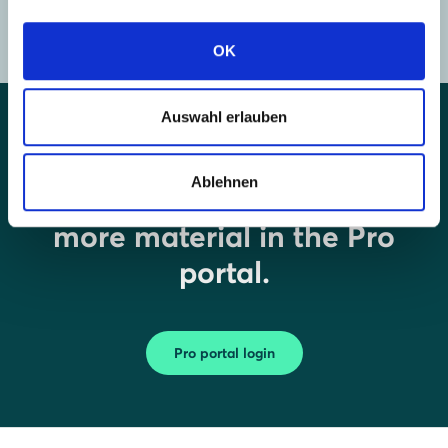
support.uk@solarwatt.com
OK
Auswahl erlauben
Couldn't find what you
Ablehnen
were looking for? There's
more material in the Pro
portal.
Pro portal login