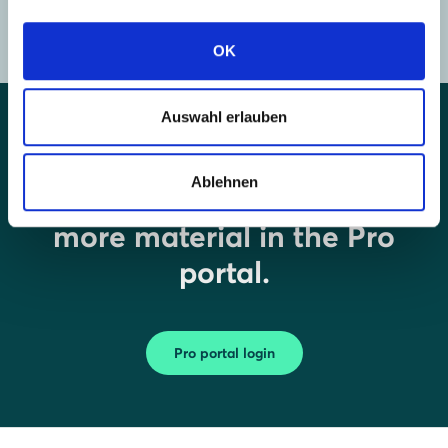
support.uk@solarwatt.com
OK
Auswahl erlauben
Couldn't find what you
Ablehnen
were looking for? There's
more material in the Pro
portal.
Pro portal login