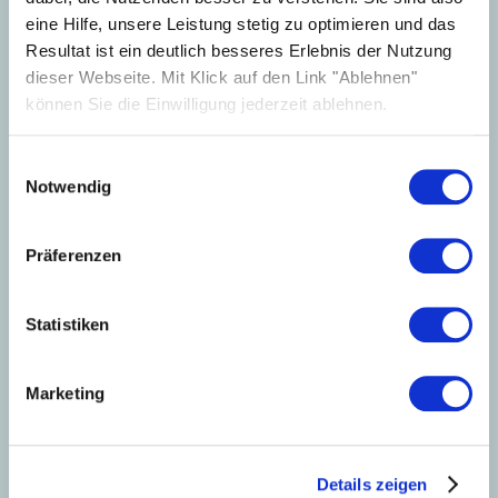
eine Hilfe, unsere Leistung stetig zu optimieren und das
Resultat ist ein deutlich besseres Erlebnis der Nutzung
dieser Webseite. Mit Klick auf den Link "Ablehnen"
können Sie die Einwilligung jederzeit ablehnen.
Einwilligungsauswahl
Notwendig
Technical Support
for Installers
Präferenzen
Whether you have technical questions, questions
about services or feedback about our website, our
Statistiken
customer support team will be happy to help you!
Our technical support team is available Monday to
Marketing
Friday from 9am to 5pm.
+44 20 3966 1952
Details zeigen