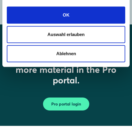
support.uk@solarwatt.com
OK
Auswahl erlauben
Couldn't find what you
Ablehnen
were looking for? There's
more material in the Pro
portal.
Pro portal login