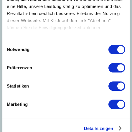
eine Hilfe, unsere Leistung stetig zu optimieren und das
Resultat ist ein deutlich besseres Erlebnis der Nutzung
dieser Webseite. Mit Klick auf den Link "Ablehnen"
können Sie die Einwilligung jederzeit ablehnen.
Einwilligungsauswahl
Notwendig
Technical Support
for Installers
Präferenzen
Whether you have technical questions, questions
about services or feedback about our website, our
Statistiken
customer support team will be happy to help you!
Our technical support team is available Monday to
Marketing
Friday from 9am to 5pm.
+44 20 3966 1952
Details zeigen