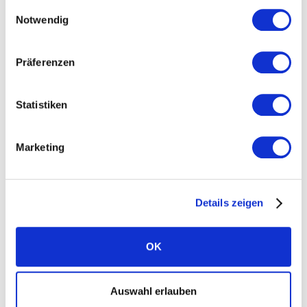
Einwilligungsauswahl
Notwendig
Media centre
Präferenzen
Statistiken
Products
Marketing
Solar panels
Batteries
Details zeigen
Inverters
System & app
OK
Warranties
EV chargers
Auswahl erlauben