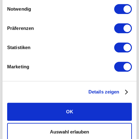
Einwilligungsauswahl
Notwendig
Media centre
Präferenzen
Statistiken
Products
Marketing
Solar panels
Batteries
Details zeigen
Inverters
System & app
OK
Warranties
EV chargers
Auswahl erlauben