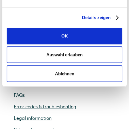
Details zeigen
SOLARWATT Charger vision
OK
Frequently asked questions
Planning
Auswahl erlauben
Installation
Commissioning
Ablehnen
Operation
FAQs
Error codes & troubleshooting
Legal information