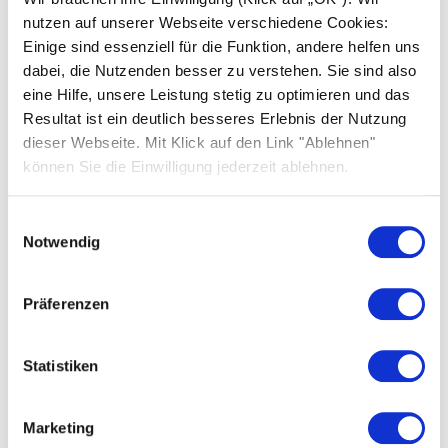
nutzen auf unserer Webseite verschiedene Cookies:
Einige sind essenziell für die Funktion, andere helfen uns
SOLARWATT Battery & Inverter vision
dabei, die Nutzenden besser zu verstehen. Sie sind also
eine Hilfe, unsere Leistung stetig zu optimieren und das
Frequently asked questions
Resultat ist ein deutlich besseres Erlebnis der Nutzung
dieser Webseite. Mit Klick auf den Link "Ablehnen"
Planning
können Sie die Einwilligung jederzeit ablehnen.
Installation
Einwilligungsauswahl
Commissioning
Notwendig
Operation
Präferenzen
Legal information
Relevant documents
Statistiken
Warranty activation
Marketing