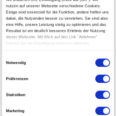
nutzen auf unserer Webseite verschiedene Cookies:
Einige sind essenziell für die Funktion, andere helfen uns
SOLARWATT Battery & Inverter vision
dabei, die Nutzenden besser zu verstehen. Sie sind also
eine Hilfe, unsere Leistung stetig zu optimieren und das
Frequently asked questions
Resultat ist ein deutlich besseres Erlebnis der Nutzung
dieser Webseite. Mit Klick auf den Link "Ablehnen"
Planning
können Sie die Einwilligung jederzeit ablehnen.
Installation
Einwilligungsauswahl
Commissioning
Notwendig
Operation
Präferenzen
Legal information
Relevant documents
Statistiken
Warranty activation
Marketing