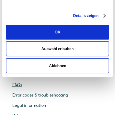
Details zeigen
SOLARWATT Charger vision
OK
Frequently asked questions
Planning
Auswahl erlauben
Installation
Commissioning
Ablehnen
Operation
FAQs
Error codes & troubleshooting
Legal information