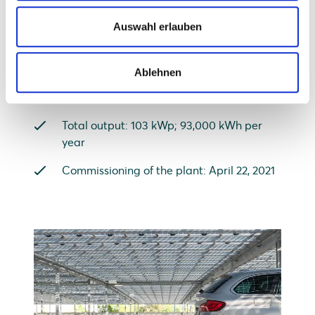
skyscraper roof
Auswahl erlauben
216 Solarwatt glass-glass modules Vision
60M (concrete and steel roof)
Ablehnen
111 Solarwatt glass-glass modules
Construct (facade)
Total output: 103 kWp; 93,000 kWh per
year
Commissioning of the plant: April 22, 2021