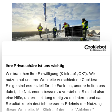
PV system on the Berlin Olympic
Ihre Privatsphäre ist uns wichtig
Stadium
Wir brauchen Ihre Einwilligung (Klick auf „OK”). Wir
nutzen auf unserer Webseite verschiedene Cookies:
1,614 Solarwatt PV panels
Einige sind essenziell für die Funktion, andere helfen uns
dabei, die Nutzenden besser zu verstehen. Sie sind also
225 metric tons of CO₂ saved per year
eine Hilfe, unsere Leistung stetig zu optimieren und das
The system covers 11% of the local
Resultat ist ein deutlich besseres Erlebnis der Nutzung
electricity demand
dieser Webseite. Mit Klick auf den Link "Ablehnen"